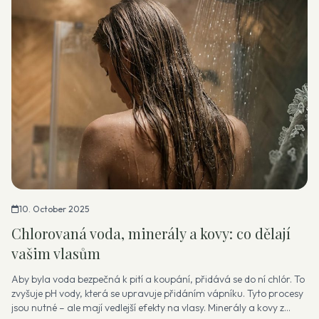
10. October 2025
Chlorovaná voda, minerály a kovy: co dělají
vašim vlasům
Aby byla voda bezpečná k pití a koupání, přidává se do ní chlór. To
zvyšuje pH vody, která se upravuje přidáním vápníku. Tyto procesy
jsou nutné – ale mají vedlejší efekty na vlasy. Minerály a kovy z...