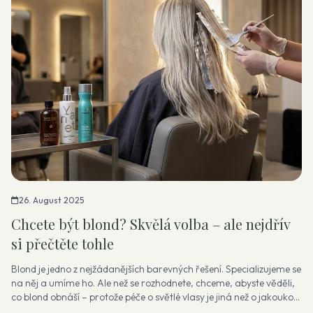
26. August 2025
Chcete být blond? Skvělá volba – ale nejdřív
si přečtěte tohle
Blond je jedno z nejžádanějších barevných řešení. Specializujeme se
na něj a umíme ho. Ale než se rozhodnete, chceme, abyste věděli,
co blond obnáší – protože péče o světlé vlasy je jiná než o jakouko...