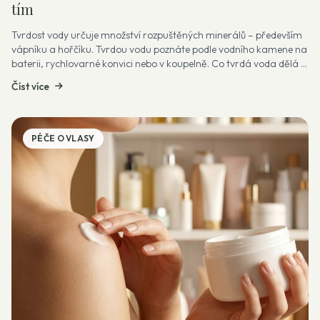
tím
Tvrdost vody určuje množství rozpuštěných minerálů – především
vápníku a hořčíku. Tvrdou vodu poznáte podle vodního kamene na
baterii, rychlovarné konvici nebo v koupelně. Co tvrdá voda dělá s
vlasy?...
Číst více
PÉČE O VLASY