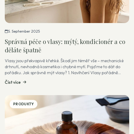
5. September 2025
Správná péče o vlasy: mýtý, kondicionér a co
děláte špatně
Vlasy jsou překvapivě křehké. Škodí jim téměř vše – mechanické
drhnutí, nevhodná kosmetika i chybné mytí. Pojďme to dát do
pořádku. Jak správně mýt vlasy? 1. Navlhčení Vlasy pořádně
namočte vodou příj...
Číst více
PRODUKTY