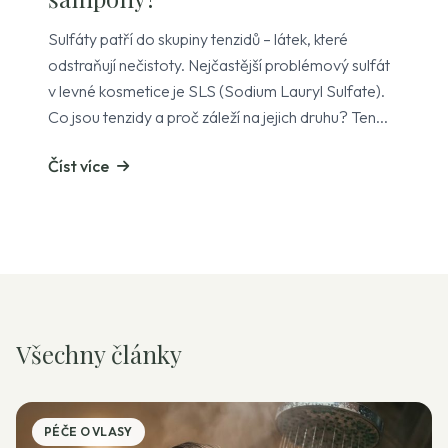
Sulfáty patří do skupiny tenzidů – látek, které
odstraňují nečistoty. Nejčastější problémový sulfát
v levné kosmetice je SLS (Sodium Lauryl Sulfate).
Co jsou tenzidy a proč záleží na jejich druhu? Ten...
Číst více
Všechny články
PÉČE O VLASY