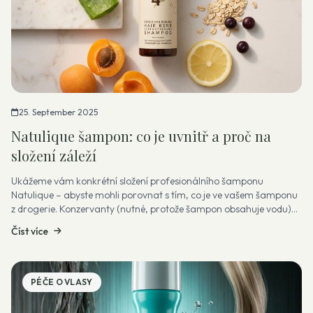
25. September 2025
Natulique šampon: co je uvnitř a proč na
složení záleží
Ukážeme vám konkrétní složení profesionálního šamponu
Natulique – abyste mohli porovnat s tím, co je ve vašem šamponu
z drogerie. Konzervanty (nutné, protože šampon obsahuje vodu)
Natulique používá po...
Číst více
PÉČE O VLASY