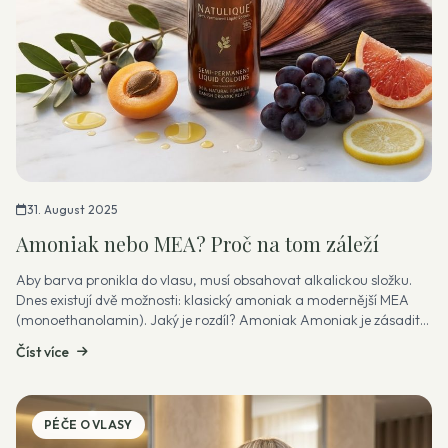
31. August 2025
Amoniak nebo MEA? Proč na tom záleží
Aby barva pronikla do vlasu, musí obsahovat alkalickou složku.
Dnes existují dvě možnosti: klasický amoniak a modernější MEA
(monoethanolamin). Jaký je rozdíl? Amoniak Amoniak je zásaditá
sloučenina s...
Číst více
PÉČE O VLASY