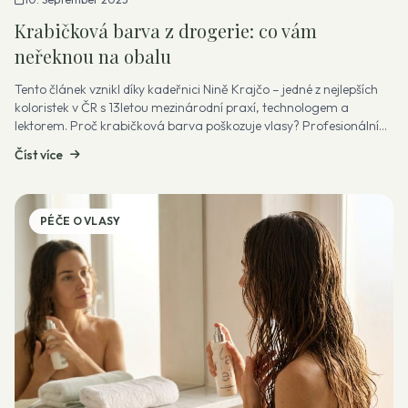
Krabičková barva z drogerie: co vám
neřeknou na obalu
Tento článek vznikl díky kadeřnici Nině Krajčo – jedné z nejlepších
koloristek v ČR s 13letou mezinárodní praxí, technologem a
lektorem. Proč krabičková barva poškozuje vlasy? Profesionální
barva uklá...
Číst více
PÉČE O VLASY