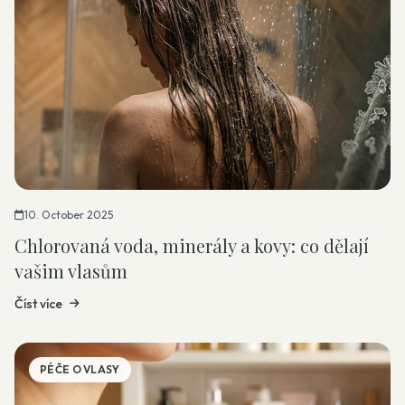
10. October 2025
Chlorovaná voda, minerály a kovy: co dělají
vašim vlasům
Číst více
PÉČE O VLASY