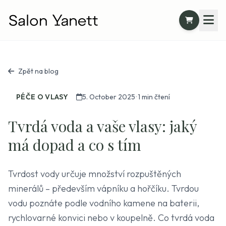
Zpět na blog
PÉČE O VLASY
5. October 2025
•
1 min čtení
Tvrdá voda a vaše vlasy: jaký
má dopad a co s tím
Tvrdost vody určuje množství rozpuštěných
minerálů – především vápníku a hořčíku. Tvrdou
vodu poznáte podle vodního kamene na baterii,
rychlovarné konvici nebo v koupelně. Co tvrdá voda