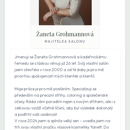
Žaneta Grohmannová
MAJITELKA SALONU
Jmenuji se Žaneta Grohmannová a kadeřnickému
řemeslu se s láskou věnuji již 26 let. Svůj vlastní salón
jsem otevřela v roce 2000 a od té doby je pro mě
prioritou spokojenost mých klientek a klientů.
Moje práce je pro mě posláním. Specializuji se
především na precizní střihy, coloring a společenské
účesy. Ráda vám poradím nejen s novým střihem, ale i s
celkovou vizáží včetně líčení, aby byl výsledek dokonalý
a podtrhl vaši osobnost.
V roce 2024 jsem si splnila velký sen – uvedla jsem na
trh svou vlastní značku vlasové kosmetiky Yanett. Do