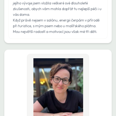
jejího vývoje jsem vložila veškeré své dlouholeté
zkušenosti, abych vám mohla dopřát tu nejlepší péči i u
vás doma.
Když právě nejsem v salónu, energii čerpám v přírodě
při turistice, s mým psem nebo u malířského plátna.
Mou největší radostí a motivací jsou však mé tři děti.