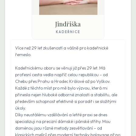
Jindřiška
KADEŘNICE
Více než 29 let zkušeností a vášně pro kadeřnické
řemeslo.
Kadeřnickému oboru se věnuji již přes 29 let. Má
profesní cesta vedla napříč celou republikou – od
Chebu přes Prahu a Hradec Králové až po Vyškov.
Každé z těchto míst pro mě bylo výzvou, která mi
přinesla nejen hluboké odborné znalosti a stabilitu, ale
především schopnost efektivně si poradit i se složitými
úkoly.
Díky neustálému vzdělávání a letité praxi se dnes
specializuji na precizní dámské i pánské střihy. Mou
doménou jsou různé metody zesvětlování – od
klasických melírů přes moderní techniky balayage až po