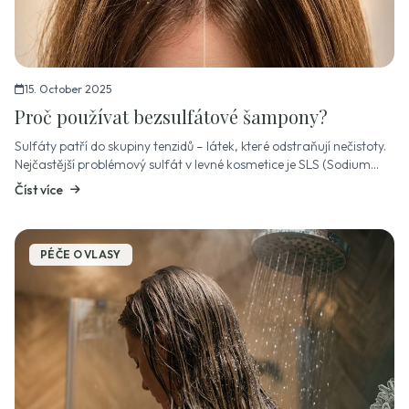
15. October 2025
Proč používat bezsulfátové šampony?
Sulfáty patří do skupiny tenzidů – látek, které odstraňují nečistoty.
Nejčastější problémový sulfát v levné kosmetice je SLS (Sodium
Lauryl Sulfate). Co jsou tenzidy a proč záleží na jejich druhu? Ten...
Číst více
PÉČE O VLASY