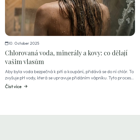
10. October 2025
Chlorovaná voda, minerály a kovy: co dělají
vašim vlasům
Aby byla voda bezpečná k pití a koupání, přidává se do ní chlór. To
zvyšuje pH vody, která se upravuje přidáním vápníku. Tyto procesy
jsou nutné – ale mají vedlejší efekty na vlasy. Minerály a kovy z...
Číst více