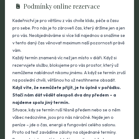
Podmínky online rezervace
Kadeřnictví je pro většinu z vás chvíle klidu, péče a času
pro sebe. Pro nás je to zároveň čas, který držíme jen a jen
pro vás. Neobjednáváme si více lidí najednou a snažíme se
v tento daný čas věnovat maximum naší pozornosti právě
vám.
Každý termín znamená víc než jen místo v diáři. Když si
rezervujete službu, blokujeme pro vás prostor, který už
nemůžeme nabídnout nikomu jinému. A když se termín zruší
na poslední chvíli, většinou ho už nestihneme obsadit.
Když víte, že nemůžete přijít, je to úplně v pořádku.
Stačí nám dát vědět alespoň dva dny předem – a
najdeme spolu jiný termín.
Situace, kdy se termín ruší těsně předem nebo se o něm
vůbec nedozvíme, jsou pro nás náročné. Nejde jen o
peníze – jde o čas, energii a fungování celého salonu.
Proto od teď zavádíme zálohy na objednané termíny.