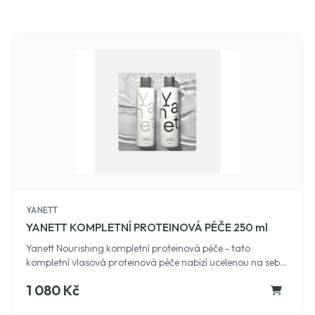
YANETT
YANETT KOMPLETNÍ PROTEINOVÁ PÉČE 250 ml
Yanett Nourishing kompletní proteinová péče - tato
kompletní vlasová proteinová péče nabízí ucelenou na sebe
navazující sadu šamponu a kondicionéru&nbsp;v BIO
1 080 Kč
kvalitě, bez silikonů, parabenů a sulfátů, určený pro vlasy
barvené, melírované, odbarvované, po trvalé, ale i pro