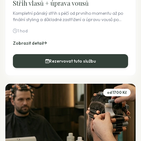
Střih vlasů + úprava vousů
Kompletní pánský střih s péčí od prvního momentu až po
finální styling a důkladné zastřižení a úpravu vousů po
konzultaci se zákazníkem, očištění a vetření výživného oleje
1 hod
do vousů. Cena je pevná i bez využití doplňkových služeb,
jako je například styling/olej.
Zobrazit detail
Rezervovat tuto službu
od 1700 Kč