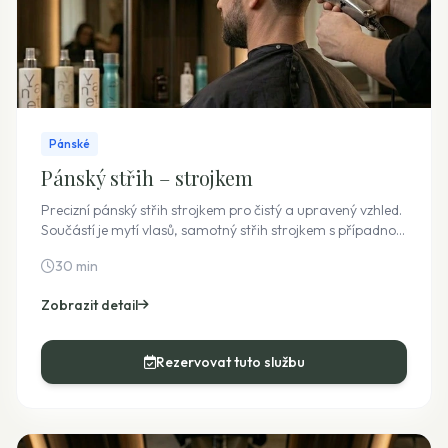
Pánské
Pánský střih – strojkem
Precizní pánský střih strojkem pro čistý a upravený vzhled.
Součástí je mytí vlasů, samotný střih strojkem s případnou
kombinací nůžek pro detaily, foukaná a závěrečný styling.
30 min
Zobrazit detail
Rezervovat tuto službu