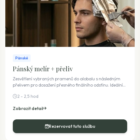
Pánské
Pánský melír + přeliv
Zesvětlení vybraných pramenů do alobalu s následným
přelivem pro dosažení přesného finálního odstínu. Ideální
volba, pokud chcete nejen prosvětlené prameny, ale i
2 - 2,5 hod
sjednocenou a syté zbarvenou barvu vlasů.
Zobrazit detail
Rezervovat tuto službu