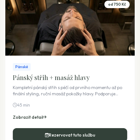
od 750 Kč
Pánské
Pánský střih + masáž hlavy
Kompletní pánský střih s péčí od prvního momentu až po
finální styling, ruční masáž pokožky hlavy. Podporuje
prokrvení, uvolňuje napětí a navozuje hluboký pocit
45 min
relaxace. Cena je pevná i bez využití doplňkových služeb.
Zobrazit detail
Rezervovat tuto službu