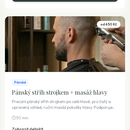
od 650 Kč
Pánské
Pánský střih strojkem + masáž hlavy
Precizní pánský střih strojkem po celé hlavě, pro čistý a
upravený vzhled, ruční masáž pokožky hlavy. Podporuje
prokrvení, uvolňuje napětí a navozuje hluboký pocit
30 min
relaxace. Cena je pevná i bez využití doplňkových služeb.
Zobrazit detail