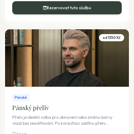
Rezervovat tuto službu
od 1350 Kč
Pánské
Pánský přeliv
Přeliv je ideální volba pro obnovení nebo změnu barvy
vlasů bez zesvětlování. Po konzultaci odstínu přeliv
naneseme, necháme působit, vlasy umyjeme a ošetříme,