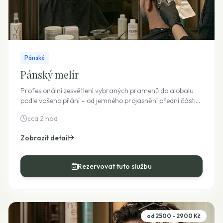
Pánské
Pánský melír
Profesionální zesvětlení vybraných pramenů do alobalu
podle vašeho přání – od jemného projasnění přední části
až po výrazný a hustý melír. Cena se odvíjí od spotřeby
cca 2 hod
materiálu a počtu zesvětlených pramenů.
Zobrazit detail
Rezervovat tuto službu
od 2500 - 2900 Kč