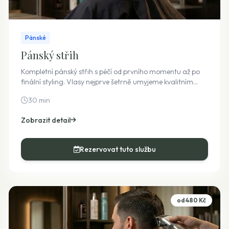
Pánské
Pánský střih
Kompletní pánský střih s péčí od prvního momentu až po
finální styling. Vlasy nejprve šetrně umyjeme kvalitním
šamponem, poté provedeme přesný střih přizpůsobený
30 min
tvaru vaší hlavy a přání, a vše završíme foukanou a
stylingem pro dokonalý výsledek.
Zobrazit detail
Rezervovat tuto službu
od 480 Kč