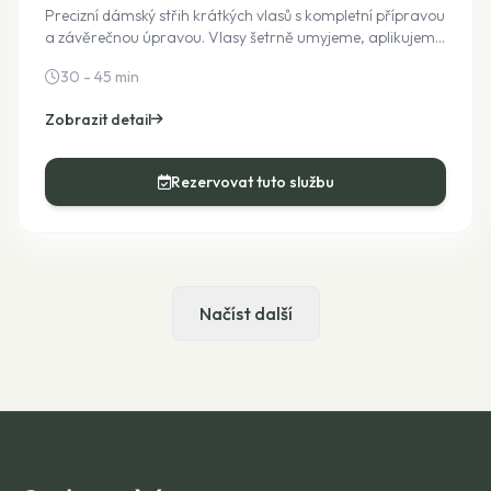
Precizní dámský střih krátkých vlasů s kompletní přípravou
a závěrečnou úpravou. Vlasy šetrně umyjeme, aplikujeme
regeneraci, provedeme střih přizpůsobený vašemu přání a
30 - 45 min
vše dokončíme foukanou a stylingem. Cena je pevná i bez
využití doplňkových služeb.
Zobrazit detail
Rezervovat tuto službu
Načíst další