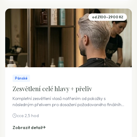
od 2100–2900 Kč
Pánské
Zesvětlení celé hlavy + přeliv
Kompletní zesvětlení vlasů natřením od pokožky s
následným přelivem pro dosažení požadovaného finálního
odstínu. Výsledkem je celkově prosvětlená a sjednocená
cca 2,5 hod
barva vlasů.
Zobrazit detail