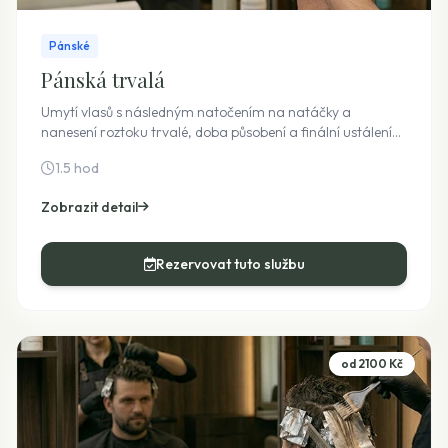
Pánské
Pánská trvalá
Umytí vlasů s následným natočením na natáčky a
nanesení roztoku trvalé, doba působení a finální ustálení
trvalé s vyfoukáním a stylingem. Cena je pevná i bez
1.5 hod
využití doplňkových služeb, jako je například styling.
Zobrazit detail
Rezervovat tuto službu
od 2100 Kč