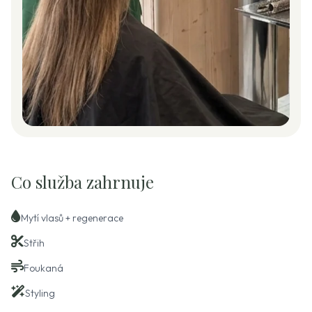
Co služba zahrnuje
Mytí vlasů + regenerace
Střih
Foukaná
Styling